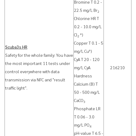
Bromine T 0.2 -
22.5 mg/L Br
2
Chlorine HR T
0.2 - 10.0 mg/L
a
Cl
)
2
Copper T 0.1 - 5
Scuba3s HR
a
mg/L Cu
)
Safety for the whole family: You have
CyA T 20 - 120
the most important 11 tests under
mg/L CyA
216210
control everywhere with data
Hardness
transmission via NFC and "result
Calcium (B) T
traffic light".
50 - 500 mg/L
CaCO
3
Phosphate LR
T 0.06 - 3.0
mg/L PO
4
pH-value T 6.5 -