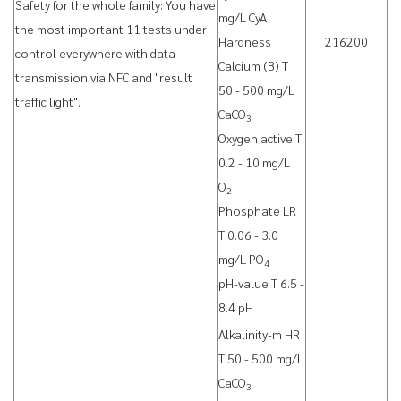
Safety for the whole family: You have
mg/L CyA
the most important 11 tests under
Hardness
216200
control everywhere with data
Calcium (B) T
transmission via NFC and "result
50 - 500 mg/L
traffic light".
CaCO
3
Oxygen active T
0.2 - 10 mg/L
O
2
Phosphate LR
T 0.06 - 3.0
mg/L PO
4
pH-value T 6.5 -
8.4 pH
Alkalinity-m HR
T 50 - 500 mg/L
CaCO
3