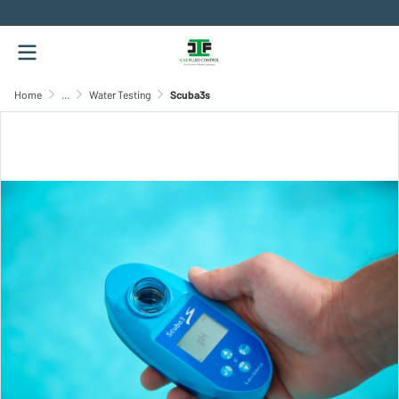
.
Home
...
Water Testing
Scuba3s