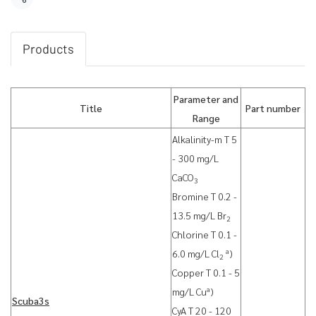
Share
Products
Parameter and
Title
Part number
Range
Alkalinity-m T 5
- 300 mg/L
CaCO
3
Bromine T 0.2 -
13.5 mg/L Br
2
Chlorine T 0.1 -
a
6.0 mg/L Cl
)
2
Copper T 0.1 - 5
a
mg/L Cu
)
Scuba3s
CyA T 20 - 120