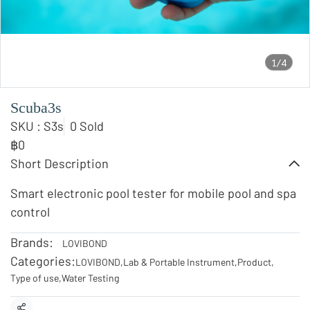
1/4
Scuba3s
SKU : S3s
0 Sold
฿0
Short Description
Smart electronic pool tester for mobile pool and spa
control
Brands:
LOVIBOND
Categories:
LOVIBOND
,
Lab & Portable Instrument
,
Product
,
Type of use
,
Water Testing