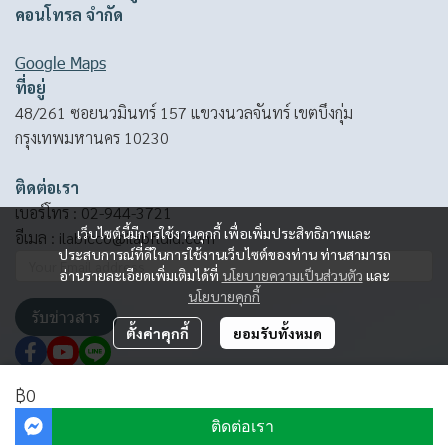
คอนโทรล จำกัด
Google Maps
ที่อยู่
48/261 ซอยนวมินทร์ 157 แขวงนวลจันทร์ เขตบึงกุ่ม
กรุงเทพมหานคร 10230
ติดต่อเรา
เบอร์โทร :
02-944-3721
เว็บไซต์นี้มีการใช้งานคุกกี้ เพื่อเพิ่มประสิทธิภาพและ
อีเมล :
ilabfcco@ilabfluid.com
ประสบการณ์ที่ดีในการใช้งานเว็บไซต์ของท่าน ท่านสามารถ
อ่านรายละเอียดเพิ่มเติมได้ที่
นโยบายความเป็นส่วนตัว
และ
นโยบายคุกกี้
รับข่าวสาร
ตั้งค่าคุกกี้
ยอมรับทั้งหมด
฿0
© Copyright 2024 | All Rights Reserved
ติดต่อเรา
Powered By
MakeWebEasy