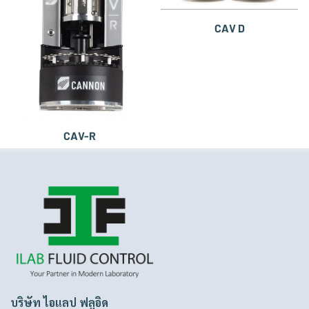
CAV D
CAV-R
บริษัท ไอแลป ฟลูอิด