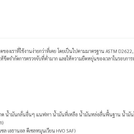
ที่สุดของเราที่ใช้งานง่ายกว่าที่เคย โดยเป็นไปตามมาตรฐาน ASTM D26
ั้นสูงให้ขีดจำกัดการตรวจจับที่ต่ำมาก และให้ความยืดหยุ่นของเวลาในรอ
ก๊าด น้ำมันกลั่นอื่นๆ แนฟทา น้ำมันที่เหลือ น้ำมันหล่อลื่นพื้นฐาน น้ำ
ก)
บโอดีเซล เอธานอล ดีเซลหมุนเวียน HVO SAF)