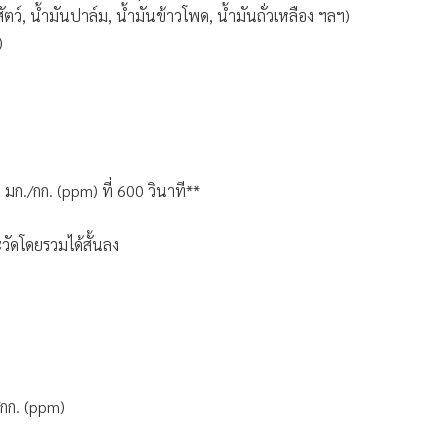
ว์, น้ำมันปาล์ม, น้ำมันข้าวโพด, น้ำมันถั่วเหลือง ฯลฯ)
)
 มก./กก. (ppm) ที่ 600 วินาที**
ะวัดโดยรวมได้สั้นลง
/กก. (ppm)