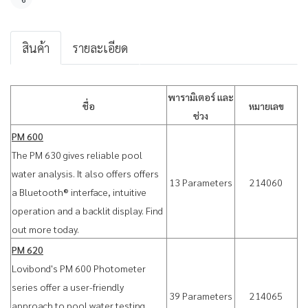
แชร์
สินค้า
รายละเอียด
พารามิเตอร์ และ
ชื่อ
หมายเลข
ช่วง
PM 600
The PM 630 gives reliable pool
water analysis. It also offers offers
13 Parameters
214060
a Bluetooth® interface, intuitive
operation and a backlit display. Find
out more today.
PM 620
Lovibond's PM 600 Photometer
series offer a user-friendly
39 Parameters
214065
approach to pool water testing.