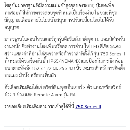
โซลูชันมาตรฐานที่มีความแม่นยำสูงสุดของระบบ) ปุ่มกดเพื่อ
ทดสอบทำให้การตรวจสอบจุดกำหนดเป็นเรื่องง่าย ในขณะที่ชุด
สัญญาณเตือนภายในไม่สนับสนุนการปรับเปลี่ยนโดยไม่ได้รับ
อนุญาต
มาตรฐานในคอนโทรลเลอร์ทุกรุ่นคือรีเลย์เอาต์พุต 10 แอมป์สำหรับ
งานหนัก ซึ่งทำงานโดยเพิ่มหรือลด การอ่าน ไฟ LED สีเขียว/แดง
สว่างแสดงค่าที่อ่านได้สูงกว่าหรือต่ำกว่าค่าที่ตั้งไว้ รุ่น 750 Series II
ทั้งหมดมีตัวเครื่องกันน้ำ IP65/ NEMA 4X และป้องกันการกัดกร่อน
ขนาดกะทัดรัด 152 x 122 มม./6 x 4.8 นิ้ว เหมาะสำหรับการติดตั้ง
บนแผง ม้านั่ง หรือบนพื้นผิว
ตัวเลือกเพิ่มเติมได้แก่ สวิตช์อินพุตเซ็นเซอร์ 3 ตัว และ/หรือสวิตช์
ช่วง 3 ช่วง และ Remote Alarm รุ่น RA
รายละเอียดเพิ่มเติมสามารถเข้าดูได้ที่นี่
750 Series II