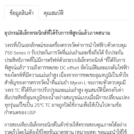
ข้อมูลสินค้า
คุณสมบัติ
อุปกรณ์อิเล็กทรอนิกส์ที่ได้รับการพิสูจน์แล้วภาคสนาม
วงจรที่เป็นเอกลักษณ์ของเครื่องตรวจวัดค่าการนำไฟฟ้า/ตัวควบคุม
750 Series II รับประกันการวัดที่แม่นยำและเชื่อถือได้ รับประกัน
ประสิทธิภาพที่ไม่มีการดริฟท์ด้วยระบบอิเล็กทรอนิกส์ "ที่ได้รับการ
พิสูจน์แล้ว" รวมถึงการชดเชย DC offset อัตโนมัติและแรงดันไฟฟ้า
ของไดรฟ์ที่มีความแม่นยำสูง เนื่องจากการชดเชยอุณหภูมิเป็นหัวใจ
สำคัญของการตรวจวัดน้ำที่แม่นยำ Myron L จอภาพ/ตัวควบคุมมี
วงจร TC ที่ได้รับการปรับปรุงและแม่นยำสูง คุณสมบัตินี้ตรงกับค่า
สัมประสิทธิ์อุณหภูมิของน้ำอย่างสมบูรณ์แบบเมื่อมีการเปลี่ยนแปลง
ทุกรุ่นแก้ไขเป็น 25°C TC อาจถูกปิดใช้งานเพื่อให้เป็นไปตามข้อ
กำหนดของ USP
การสอบเทียบอิเล็กทรอนิกส์ในตัวช่วยให้ตรวจสอบคุณภาพได้อย่าง
รวดเร็วโดยไม่ต้องใช้โซลูชันมาตรฐาน (หมายเหตุ: ขอแนะนำให้ใช้